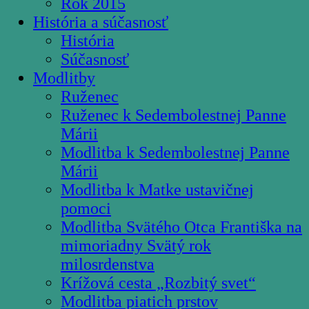
Rok 2015
História a súčasnosť
História
Súčasnosť
Modlitby
Ruženec
Ruženec k Sedembolestnej Panne
Márii
Modlitba k Sedembolestnej Panne
Márii
Modlitba k Matke ustavičnej
pomoci
Modlitba Svätého Otca Františka na
mimoriadny Svätý rok
milosrdenstva
Krížová cesta „Rozbitý svet“
Modlitba piatich prstov