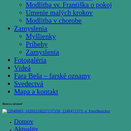
Modlitba sv. Františka o pokoj
Umenie malých krokov
Modlitba v chorobe
Zamyslenia
Myšlienky
Príbehy
Zamyslenia
Fotogaléria
Videá
Fara Beša – farské oznamy
Svedectvá
Mapa a kontakt
História a súčasnosť
Domov
Aktuality