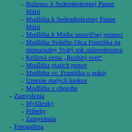
Ruženec k Sedembolestnej Panne
Márii
Modlitba k Sedembolestnej Panne
Márii
Modlitba k Matke ustavičnej pomoci
Modlitba Svätého Otca Františka na
mimoriadny Svätý rok milosrdenstva
Krížová cesta „Rozbitý svet“
Modlitba piatich prstov
Modlitba sv. Františka o pokoj
Umenie malých krokov
Modlitba v chorobe
Zamyslenia
Myšlienky
Príbehy
Zamyslenia
Fotogaléria