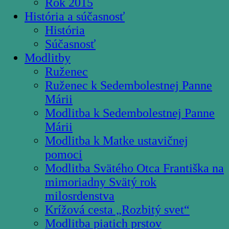
Rok 2015
História a súčasnosť
História
Súčasnosť
Modlitby
Ruženec
Ruženec k Sedembolestnej Panne
Márii
Modlitba k Sedembolestnej Panne
Márii
Modlitba k Matke ustavičnej
pomoci
Modlitba Svätého Otca Františka na
mimoriadny Svätý rok
milosrdenstva
Krížová cesta „Rozbitý svet“
Modlitba piatich prstov