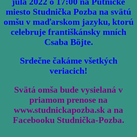
júla 2022 o 17:00 na Pútnické
miesto Studnička Pozba na svätú
omšu v maďarskom jazyku, ktorú
celebruje františkánsky mních
Csaba Böjte.
Srdečne čakáme všetkých
veriacich!
Svätá omša bude vysielaná v
priamom prenose na
www.studnickapozba.sk a na
Facebooku Studnička-Pozba.