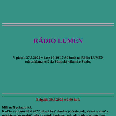
RÁDIO LUMEN
V piatok 27.5.2022 v čase 16:30-17:30 bude na Rádiu LUMEN
odvysielaná relácia Pútnický víkend o Pozbe.
Brigáda 30.4.2022 o 9.00 hod.
Milí naši priaznivci,
Keďže v sobotu 30.4.2022 už má byť vhodné počasie, tak, ak máte chuť a
nájdete si čas urobiť dobrý skutok, budeme radi, ak prídete pomôcť na