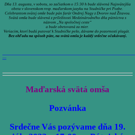
Dňa 13. augusta, v sobotu, so začiatkom o 15:30 h bude slávená Najsvätejšia
obeta v slovenskom resp. maďarskom jazyku na Studničke pri Pozbe.
Celebrantom svätej omše bude pán farár Ondrej Nagy z Dvorov nad Žitavou.
Svätá omša bude slávená z príležitosti Medzinárodného dňa pútníctva s
názvom „Na spoločnej ceste“
a bude obetovaná za mier.
Veriacim, ktorí budú putovať k Studničke pešo, dávame do pozornosti plagát.
Bez ohľadu na spôsob púte, na svätú omšu je každý srdečne očakávaný.
______________________________________________________________
—
Maďarská svätá omša
Pozvánka
Srdečne Vás pozývame dňa 19.