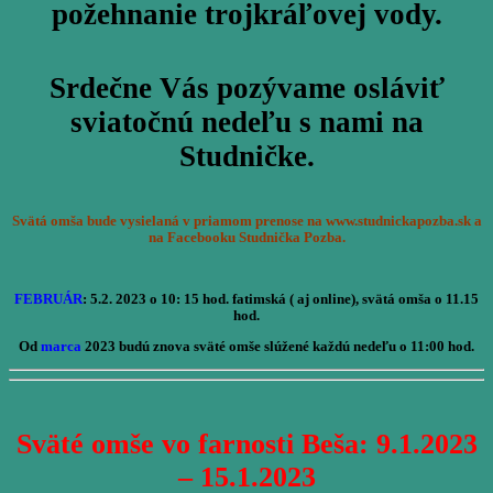
požehnanie trojkráľovej vody.
Srdečne Vás pozývame osláviť
sviatočnú nedeľu s nami na
Studničke.
Svätá omša bude vysielaná v priamom prenose na www.studnickapozba.sk a
na Facebooku Studnička Pozba.
FEBRUÁR
: 5.2. 2023 o 10: 15 hod. fatimská ( aj online), svätá omša o 11.15
hod.
Od
marca
2023 budú znova sväté omše slúžené každú nedeľu o 11:00 hod.
Sväté omše vo farnosti Beša: 9.1.2023
– 15.1.2023