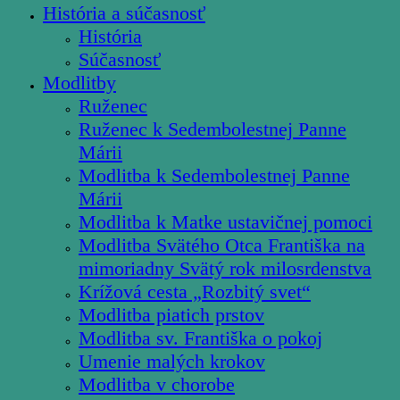
História a súčasnosť
História
Súčasnosť
Modlitby
Ruženec
Ruženec k Sedembolestnej Panne
Márii
Modlitba k Sedembolestnej Panne
Márii
Modlitba k Matke ustavičnej pomoci
Modlitba Svätého Otca Františka na
mimoriadny Svätý rok milosrdenstva
Krížová cesta „Rozbitý svet“
Modlitba piatich prstov
Modlitba sv. Františka o pokoj
Umenie malých krokov
Modlitba v chorobe