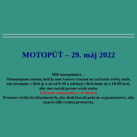
MOTOPÚŤ – 29. máj 2022
Milí motopútnici…
Oznamujeme zmenu, keďže sme časovo viazaní na začiatok svätej omše,
tak stretnutie v Beši je o už od 9:30 a odchod z Beši bude už o 10:00 hod.,
aby sme začali presne svätú omšu.
Začiatok svätej omše o 11.00 hod.
Prosíme všetkých zúčastnených, aby dodržiavali pokyny organizátorov, ako
aj pravidlá cestnej premávky.