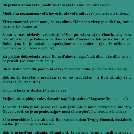
Ak peniaze robia veľa, modlitba robí oveľa viac.
(sv. Ján Bosco)
Modliť sa neznamená veľa hovoriť, ale veľa milovať.
(sv. Terézia z Lisieux)
Viera znamená veriť tomu, čo nevidíme. Odmenou viery je vidieť to, čomu
veríme.
(sv. Augustín)
Satan v nás niekedy vzbudzuje túžbu po závratných činoch, aby sme
neurobili to, čo je ľahšie a na dosah ruky. Zmeškáme tak príležitosť slúžiť
Bohu tým, čo je možné, a uspokojíme sa nakoniec s tým, že túžime po
nemožnom.
(sv. Terézia z Avily)
Za prijaté dobrodenia treba Bohu ďakovať aspoň tak dlho, ako dlho sme o
ne prosili.
(sv. Vincent de Paul)
Ak sa srdce nemodlí, potom sa jazyk márne namáha.
(sv. Bernard zo Sieny)
Rob to, čo dokážeš a modli sa za to, čo nedokážeš – a Boh dá, aby si to
dokázal.
(sv. Augustín)
Ovocím lásky je služba.
(Matka Tereza)
Prijímanie naplňuje ruky, dávanie naplňuje srdce.
(Margarete Seemannová)
Je veľmi ľahko písať pekné veci o utrpení. Ale písanie neznamená nič. Aby
človek vedel, čo je utrpenie, najprv musí sám trpieť.
(sv. Terézia z Lisieux)
Sám neurobíš nič, ale ak bude Boh stredobodom Tvojej činnosti, dosiahneš
všetko.
(bl. Pier Giorgio Frassati)
Boh je priateľom mlčania. Všimnite si, že príroda, stromy, rastliny a kvety