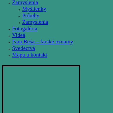
Zamyslenia
Myšlienky
Príbehy
Zamyslenia
Fotogaléria
Videá
Fara Beša – farské oznamy
Svedectvá
Mapa a kontakt