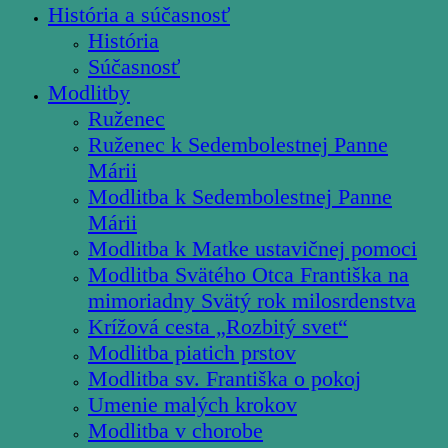
História a súčasnosť
História
Súčasnosť
Modlitby
Ruženec
Ruženec k Sedembolestnej Panne
Márii
Modlitba k Sedembolestnej Panne
Márii
Modlitba k Matke ustavičnej pomoci
Modlitba Svätého Otca Františka na
mimoriadny Svätý rok milosrdenstva
Krížová cesta „Rozbitý svet“
Modlitba piatich prstov
Modlitba sv. Františka o pokoj
Umenie malých krokov
Modlitba v chorobe