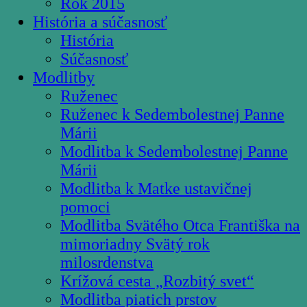
Rok 2015
História a súčasnosť
História
Súčasnosť
Modlitby
Ruženec
Ruženec k Sedembolestnej Panne
Márii
Modlitba k Sedembolestnej Panne
Márii
Modlitba k Matke ustavičnej
pomoci
Modlitba Svätého Otca Františka na
mimoriadny Svätý rok
milosrdenstva
Krížová cesta „Rozbitý svet“
Modlitba piatich prstov