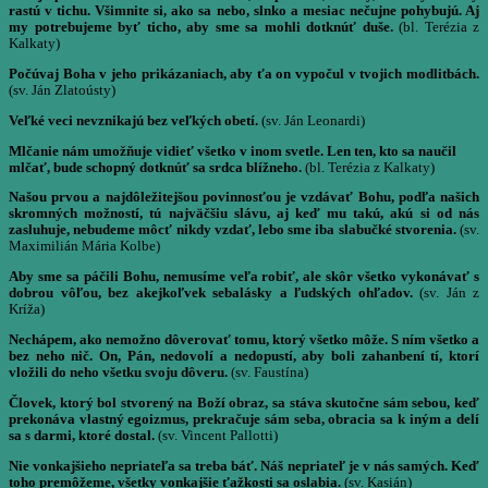
rastú v tichu. Všimnite si, ako sa nebo, slnko a mesiac nečujne pohybujú. Aj
my potrebujeme byť ticho, aby sme sa mohli dotknúť duše.
(bl. Terézia z
Kalkaty)
Počúvaj Boha v jeho prikázaniach, aby ťa on vypočul v tvojich modlitbách.
(sv. Ján Zlatoústy)
Veľké veci nevznikajú bez veľkých obetí.
(sv. Ján Leonardi)
Mlčanie nám umožňuje vidieť všetko v inom svetle. Len ten, kto sa naučil
mlčať, bude schopný dotknúť sa srdca blížneho.
(bl. Terézia z Kalkaty)
Našou prvou a najdôležitejšou povinnosťou je vzdávať Bohu, podľa našich
skromných možností, tú najväčšiu slávu, aj keď mu takú, akú si od nás
zasluhuje, nebudeme môcť nikdy vzdať, lebo sme iba slabučké stvorenia.
(sv.
Maximilián Mária Kolbe)
Aby sme sa páčili Bohu, nemusíme veľa robiť, ale skôr všetko vykonávať s
dobrou vôľou, bez akejkoľvek sebalásky a ľudských ohľadov.
(sv. Ján z
Kríža)
Nechápem, ako nemožno dôverovať tomu, ktorý všetko môže. S ním všetko a
bez neho nič. On, Pán, nedovolí a nedopustí, aby boli zahanbení tí, ktorí
vložili do neho všetku svoju dôveru.
(sv. Faustína)
Človek, ktorý bol stvorený na Boží obraz, sa stáva skutočne sám sebou, keď
prekonáva vlastný egoizmus, prekračuje sám seba, obracia sa k iným a delí
sa s darmi, ktoré dostal.
(sv. Vincent Pallotti)
Nie vonkajšieho nepriateľa sa treba báť. Náš nepriateľ je v nás samých. Keď
toho premôžeme, všetky vonkajšie ťažkosti sa oslabia.
(sv. Kasián)