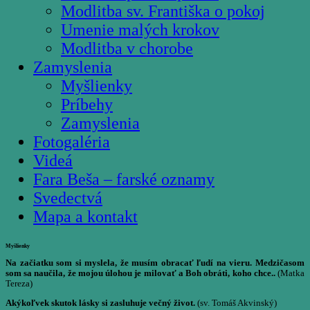
Modlitba sv. Františka o pokoj
Umenie malých krokov
Modlitba v chorobe
Zamyslenia
Myšlienky
Príbehy
Zamyslenia
Fotogaléria
Videá
Fara Beša – farské oznamy
Svedectvá
Mapa a kontakt
Myšlienky
Na začiatku som si myslela, že musím obracať ľudí na vieru. Medzičasom
som sa naučila, že mojou úlohou je milovať a Boh obráti, koho chce..
(Matka
Tereza)
Akýkoľvek skutok lásky si zasluhuje večný život.
(sv. Tomáš Akvinský)