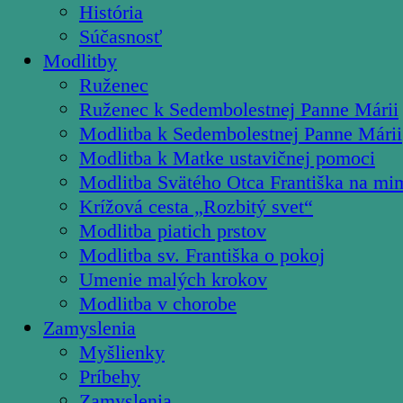
História
Súčasnosť
Modlitby
Ruženec
Ruženec k Sedembolestnej Panne Márii
Modlitba k Sedembolestnej Panne Márii
Modlitba k Matke ustavičnej pomoci
Modlitba Svätého Otca Františka na mi
Krížová cesta „Rozbitý svet“
Modlitba piatich prstov
Modlitba sv. Františka o pokoj
Umenie malých krokov
Modlitba v chorobe
Zamyslenia
Myšlienky
Príbehy
Zamyslenia