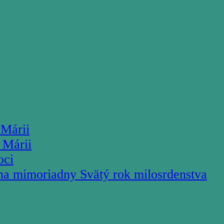
 Márii
 Márii
oci
na mimoriadny Svätý rok milosrdenstva