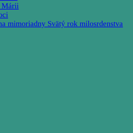
 Márii
oci
na mimoriadny Svätý rok milosrdenstva