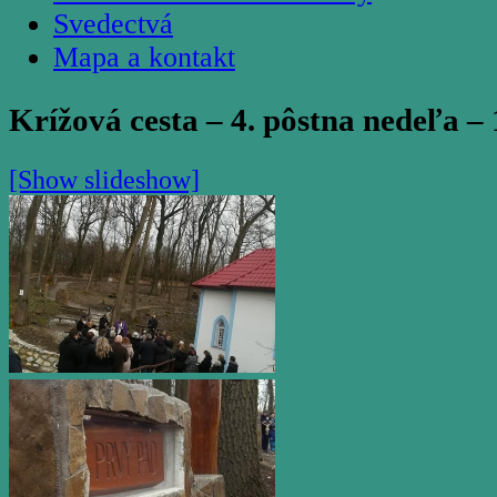
Svedectvá
Mapa a kontakt
Krížová cesta – 4. pôstna nedeľa – 
[Show slideshow]