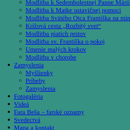
Modlitba k Sedembolestnej Panne Márii
Modlitba k Matke ustavičnej pomoci
Modlitba Svätého Otca Františka na mi
Krížová cesta „Rozbitý svet“
Modlitba piatich prstov
Modlitba sv. Františka o pokoj
Umenie malých krokov
Modlitba v chorobe
Zamyslenia
Myšlienky
Príbehy
Zamyslenia
Fotogaléria
Videá
Fara Beša – farské oznamy
Svedectvá
Mapa a kontakt