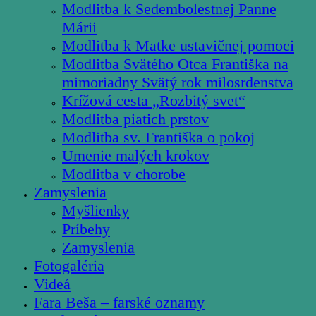
Modlitba k Sedembolestnej Panne
Márii
Modlitba k Matke ustavičnej pomoci
Modlitba Svätého Otca Františka na
mimoriadny Svätý rok milosrdenstva
Krížová cesta „Rozbitý svet“
Modlitba piatich prstov
Modlitba sv. Františka o pokoj
Umenie malých krokov
Modlitba v chorobe
Zamyslenia
Myšlienky
Príbehy
Zamyslenia
Fotogaléria
Videá
Fara Beša – farské oznamy