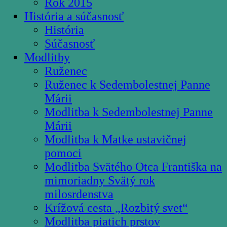
Rok 2015
História a súčasnosť
História
Súčasnosť
Modlitby
Ruženec
Ruženec k Sedembolestnej Panne
Márii
Modlitba k Sedembolestnej Panne
Márii
Modlitba k Matke ustavičnej
pomoci
Modlitba Svätého Otca Františka na
mimoriadny Svätý rok
milosrdenstva
Krížová cesta „Rozbitý svet“
Modlitba piatich prstov