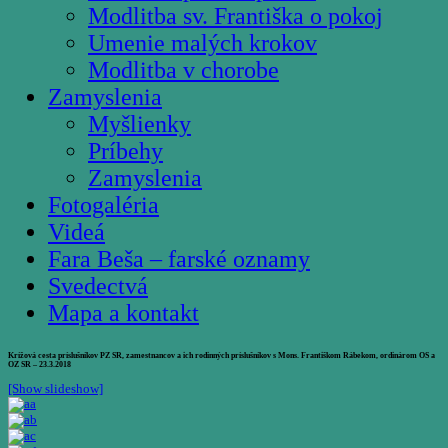
Modlitba sv. Františka o pokoj
Umenie malých krokov
Modlitba v chorobe
Zamyslenia
Myšlienky
Príbehy
Zamyslenia
Fotogaléria
Videá
Fara Beša – farské oznamy
Svedectvá
Mapa a kontakt
Krížová cesta príslušníkov PZ SR, zamestnancov a ich rodinných príslušníkov s Mons. Františkom Rábekom, ordinárom OS a
OZ SR – 23.3.2018
[Show slideshow]