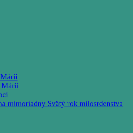
 Márii
 Márii
oci
na mimoriadny Svätý rok milosrdenstva