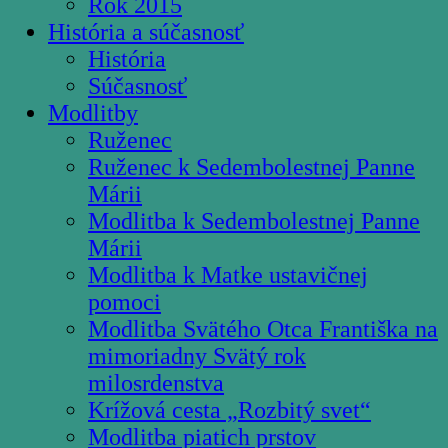
Rok 2015
História a súčasnosť
História
Súčasnosť
Modlitby
Ruženec
Ruženec k Sedembolestnej Panne
Márii
Modlitba k Sedembolestnej Panne
Márii
Modlitba k Matke ustavičnej
pomoci
Modlitba Svätého Otca Františka na
mimoriadny Svätý rok
milosrdenstva
Krížová cesta „Rozbitý svet“
Modlitba piatich prstov