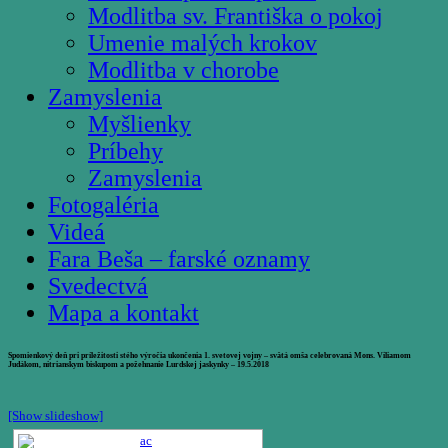
Modlitba sv. Františka o pokoj
Umenie malých krokov
Modlitba v chorobe
Zamyslenia
Myšlienky
Príbehy
Zamyslenia
Fotogaléria
Videá
Fara Beša – farské oznamy
Svedectvá
Mapa a kontakt
Spomienkový deň pri príležitosti stého výročia ukončenia 1. svetovej vojny – svätá omša celebrovaná Mons. Viliamom
Judákom, nitrianskym biskupom a požehnanie Lurdskej jaskynky – 19.5.2018
[Show slideshow]