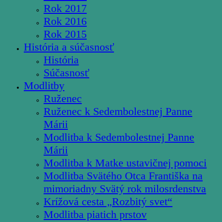
Rok 2017
Rok 2016
Rok 2015
História a súčasnosť
História
Súčasnosť
Modlitby
Ruženec
Ruženec k Sedembolestnej Panne
Márii
Modlitba k Sedembolestnej Panne
Márii
Modlitba k Matke ustavičnej pomoci
Modlitba Svätého Otca Františka na
mimoriadny Svätý rok milosrdenstva
Krížová cesta „Rozbitý svet“
Modlitba piatich prstov