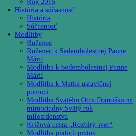
Rok 2015
História a súčasnosť
História
Súčasnosť
Modlitby
Ruženec
Ruženec k Sedembolestnej Panne
Márii
Modlitba k Sedembolestnej Panne
Márii
Modlitba k Matke ustavičnej
pomoci
Modlitba Svätého Otca Františka na
mimoriadny Svätý rok
milosrdenstva
Krížová cesta „Rozbitý svet“
Modlitba piatich prstov