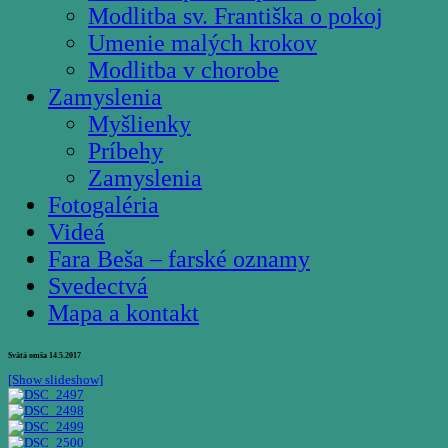
Modlitba sv. Františka o pokoj
Umenie malých krokov
Modlitba v chorobe
Zamyslenia
Myšlienky
Príbehy
Zamyslenia
Fotogaléria
Videá
Fara Beša – farské oznamy
Svedectvá
Mapa a kontakt
Svätá omša 14.5.2017
[Show slideshow]