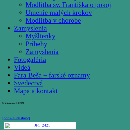
Modlitba sv. Františka o pokoj
Umenie malých krokov
Modlitba v chorobe
Zamyslenia
Myšlienky
Príbehy
Zamyslenia
Fotogaléria
Videá
Fara Beša – farské oznamy
Svedectvá
Mapa a kontakt
Svätá omša – 5.1.2020
[Show slideshow]