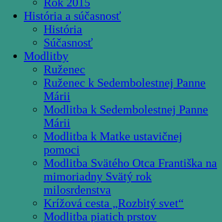
Rok 2015
História a súčasnosť
História
Súčasnosť
Modlitby
Ruženec
Ruženec k Sedembolestnej Panne
Márii
Modlitba k Sedembolestnej Panne
Márii
Modlitba k Matke ustavičnej
pomoci
Modlitba Svätého Otca Františka na
mimoriadny Svätý rok
milosrdenstva
Krížová cesta „Rozbitý svet“
Modlitba piatich prstov