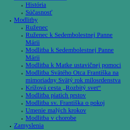
História
Súčasnosť
Modlitby
Ruženec
Ruženec k Sedembolestnej Panne
Márii
Modlitba k Sedembolestnej Panne
Márii
Modlitba k Matke ustavičnej pomoci
Modlitba Svätého Otca Františka na
mimoriadny Svätý rok milosrdenstva
Krížová cesta „Rozbitý svet“
Modlitba piatich prstov
Modlitba sv. Františka o pokoj
Umenie malých krokov
Modlitba v chorobe
Zamyslenia