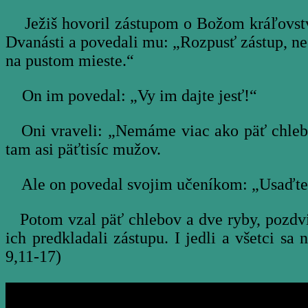
Ježiš hovoril zástupom o Božom kráľovstve 
Dvanásti a povedali mu: „Rozpusť zástup, nec
na pustom mieste.“
On im povedal: „Vy im dajte jesť!“
Oni vraveli: „Nemáme viac ako päť chlebov 
tam asi päťtisíc mužov.
Ale on povedal svojim učeníkom: „Usaďte ich
Potom vzal päť chlebov a dve ryby, pozdvih
ich predkladali zástupu. I jedli a všetci sa 
9,11-17)