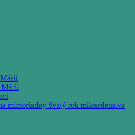
 Márii
 Márii
oci
na mimoriadny Svätý rok milosrdenstva