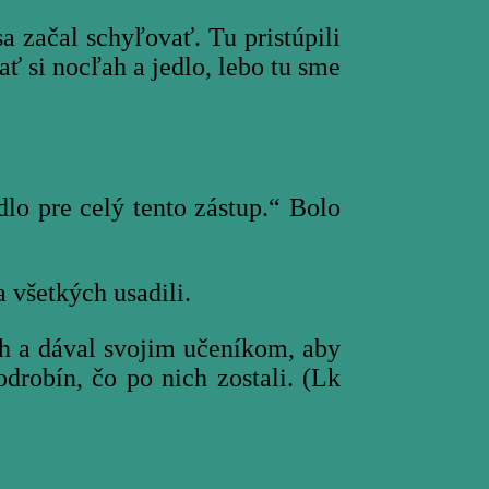
 začal schyľovať. Tu pristúpili
ť si nocľah a jedlo, lebo tu sme
lo pre celý tento zástup.“ Bolo
 všetkých usadili.
ch a dával svojim učeníkom, aby
odrobín, čo po nich zostali. (Lk