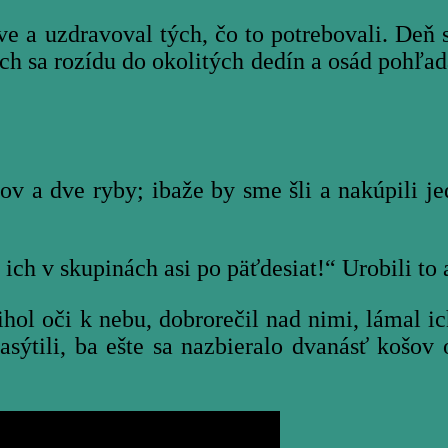
a uzdravoval tých, čo to potrebovali. Deň sa
h sa rozídu do okolitých dedín a osád pohľada
a dve ryby; ibaže by sme šli a nakúpili jed
 v skupinách asi po päťdesiat!“ Urobili to a
ol oči k nebu, dobrorečil nad nimi, lámal i
nasýtili, ba ešte sa nazbieralo dvanásť košov 