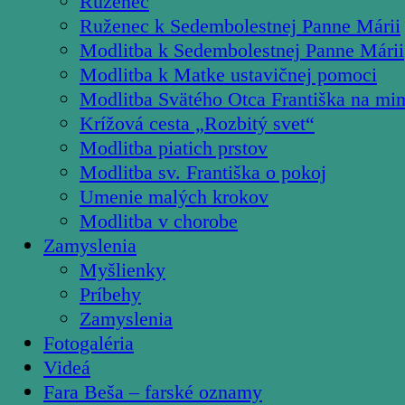
Ruženec
Ruženec k Sedembolestnej Panne Márii
Modlitba k Sedembolestnej Panne Márii
Modlitba k Matke ustavičnej pomoci
Modlitba Svätého Otca Františka na mi
Krížová cesta „Rozbitý svet“
Modlitba piatich prstov
Modlitba sv. Františka o pokoj
Umenie malých krokov
Modlitba v chorobe
Zamyslenia
Myšlienky
Príbehy
Zamyslenia
Fotogaléria
Videá
Fara Beša – farské oznamy