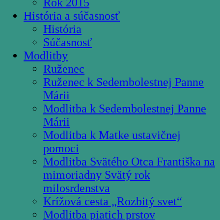
Rok 2015
História a súčasnosť
História
Súčasnosť
Modlitby
Ruženec
Ruženec k Sedembolestnej Panne
Márii
Modlitba k Sedembolestnej Panne
Márii
Modlitba k Matke ustavičnej
pomoci
Modlitba Svätého Otca Františka na
mimoriadny Svätý rok
milosrdenstva
Krížová cesta „Rozbitý svet“
Modlitba piatich prstov