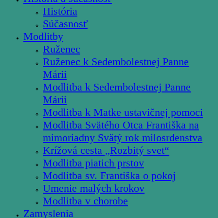
História
Súčasnosť
Modlitby
Ruženec
Ruženec k Sedembolestnej Panne
Márii
Modlitba k Sedembolestnej Panne
Márii
Modlitba k Matke ustavičnej pomoci
Modlitba Svätého Otca Františka na
mimoriadny Svätý rok milosrdenstva
Krížová cesta „Rozbitý svet“
Modlitba piatich prstov
Modlitba sv. Františka o pokoj
Umenie malých krokov
Modlitba v chorobe
Zamyslenia