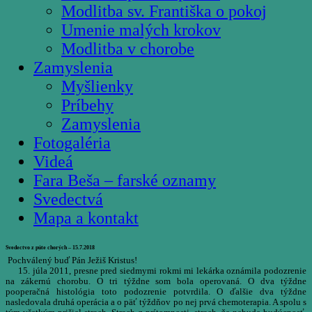
Modlitba sv. Františka o pokoj
Umenie malých krokov
Modlitba v chorobe
Zamyslenia
Myšlienky
Príbehy
Zamyslenia
Fotogaléria
Videá
Fara Beša – farské oznamy
Svedectvá
Mapa a kontakt
Svedectvo z púte chorých – 15.7.2018
Pochválený buď Pán Ježiš Kristus!
15. júla 2011, presne pred siedmymi rokmi mi lekárka oznámila podozrenie
na zákernú chorobu. O tri týždne som bola operovaná. O dva týždne
pooperačná histológia toto podozrenie potvrdila. O ďalšie dva týždne
nasledovala druhá operácia a o päť týždňov po nej prvá chemoterapia. A spolu s