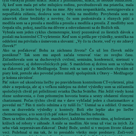
tým všetkým prišiel strach. Strach z prítomnosti, strach, že nebude budúcnosť.
Aj keď som mala pri sebe milujúcu rodinu, povzbudzovali ma priatelia, mala
som pocit, že tento boj je iba na mne. Aby som nespanikárila, nerezignovala a
nepodľahla zúfaniu, doslova som sa vrhla na modlitby. Povyberala som zo
zásuviek rôzne brožúrky a novény, čo som podostávala z rôznych pútí a
modlila som sa a prosila a modlila a prosila a modlila a prosila. Z modlitby som
čerpala silu, pokoj, naučila ma dôvere a odovzdanosti sa do Božích rúk.
Vybrala som jeden cyklus chemoterapie, ktorý pozostával zo šiestich dávok a
poslali ma kontrolné CT-vyšetrenie. Keď som si prišla pre výsledky, sestrička na
oddelení ma privítala s úsmevom a slovami: „Vy čo tu chcete, veď vy ste zdravý
človek!“
Ako sa poďakovať Bohu za záchranu života? Čo už len človek môže
ponúknuť? Tak som mu aspoň začala venovať viac zo svojho času.
Zúčastňovala som sa duchovných cvičení, seminára, konferencií, stretnutí v
spoločenstve, aj dobrovoľníckych prác. S manželom aj dcérou som sa vybrala
na ďakovnú púť do Medžugorja. Tento rok sa tam aj s manželom chystám už
piaty krát, pretože ako povedal jeden mladý spolupútnik z Oravy – Medžugorje
je krásna závislosť.
Päť rokov od ukončenia liečby po pravidelnom kontrolnom CT-vyšetrení, plná
obáv a nepokoja, ale aj s veľkou nádejou na dobré výsledky som sa zúčastnila
spoločných chvál pri príležitosti sviatku Ducha Svätého. Pán Ježiš vtedy koná
rôzne uzdravenia, o čom prítomným hovoria bratia a sestry obdarení rôznymi
charizmami. Počas týchto chvál ma v dave vyhľadal jeden z charizmatikov a
povedal mi:“ Pán ti niečo odníma a ty tušíš čo.“ Usmial sa a odišiel. O mesiac
som sa dozvedela výsledky z kontroly. Boli ešte lepšie ako po liečbe
chemoterapiou, a to som tých päť rokov žiadnu liečbu nebrala.
Dnes sa teším zdraviu, dcére, manželovi, každému novému ránu, aj bolestiam v
krížoch od roboty v záhrade. A stále sa modlím. Ale teraz už viac za iných. Za
seba však neprestávam ďakovať: Drahý Bože, urobil si v mojom živote úžasné
veci. Požehnal si ma tak, že to presiahlo všetky moje predstavy. Zoči-voči