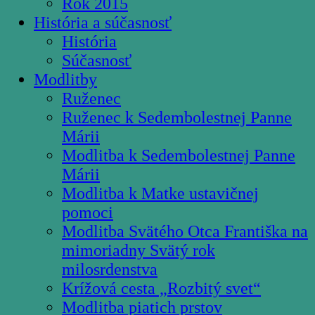
Rok 2015
História a súčasnosť
História
Súčasnosť
Modlitby
Ruženec
Ruženec k Sedembolestnej Panne
Márii
Modlitba k Sedembolestnej Panne
Márii
Modlitba k Matke ustavičnej
pomoci
Modlitba Svätého Otca Františka na
mimoriadny Svätý rok
milosrdenstva
Krížová cesta „Rozbitý svet“
Modlitba piatich prstov