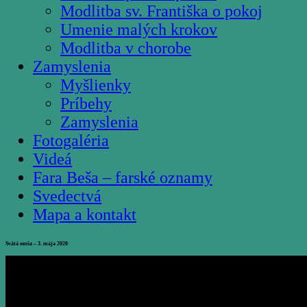
Modlitba sv. Františka o pokoj
Umenie malých krokov
Modlitba v chorobe
Zamyslenia
Myšlienky
Príbehy
Zamyslenia
Fotogaléria
Videá
Fara Beša – farské oznamy
Svedectvá
Mapa a kontakt
Svätá omša – 3. mája 2020