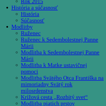
Rok 2015
História a súčasnosť
História
Súčasnosť
Modlitby
Ruženec
Ruženec k Sedembolestnej Panne
Márii
Modlitba k Sedembolestnej Panne
Márii
Modlitba k Matke ustavičnej
pomoci
Modlitba Svätého Otca Františka na
mimoriadny Svätý rok
milosrdenstva
Krížová cesta „Rozbitý svet“
Modlitba piatich prstov