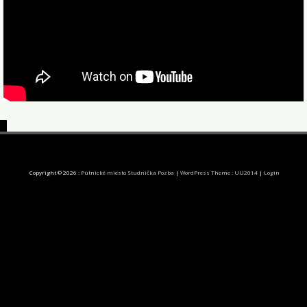
Copyright © 2026 :
Pútnické miesto Studnička Pozba
|
WordPress Theme : UU2014
|
Login