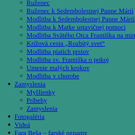
Ruženec
Ruženec k Sedembolestnej Panne Márii
Modlitba k Sedembolestnej Panne Márii
Modlitba k Matke ustavičnej pomoci
Modlitba Svätého Otca Františka na mi
Krížová cesta „Rozbitý svet“
Modlitba piatich prstov
Modlitba sv. Františka o pokoj
Umenie malých krokov
Modlitba v chorobe
Zamyslenia
Myšlienky
Príbehy
Zamyslenia
Fotogaléria
Videá
Fara Beša – farské oznamy