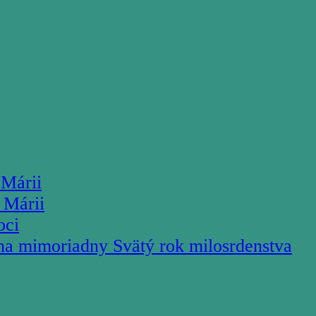
 Márii
 Márii
oci
na mimoriadny Svätý rok milosrdenstva