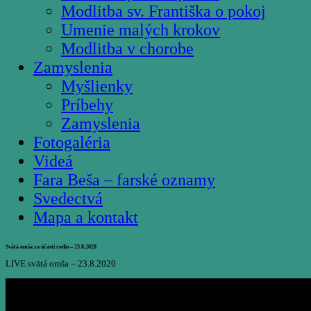
Modlitba sv. Františka o pokoj
Umenie malých krokov
Modlitba v chorobe
Zamyslenia
Myšlienky
Príbehy
Zamyslenia
Fotogaléria
Videá
Fara Beša – farské oznamy
Svedectvá
Mapa a kontakt
Svätá omša za účasti rodín – 23.8.2020
LIVE svätá omša – 23.8.2020