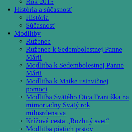
Rok 2015
História a súčasnosť
História
Súčasnosť
Modlitby
Ruženec
Ruženec k Sedembolestnej Panne
Márii
Modlitba k Sedembolestnej Panne
Márii
Modlitba k Matke ustavičnej
pomoci
Modlitba Svätého Otca Františka na
mimoriadny Svätý rok
milosrdenstva
Krížová cesta „Rozbitý svet“
Modlitba piatich prstov