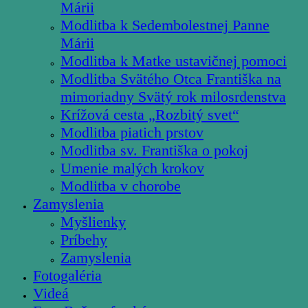
Márii
Modlitba k Sedembolestnej Panne
Márii
Modlitba k Matke ustavičnej pomoci
Modlitba Svätého Otca Františka na
mimoriadny Svätý rok milosrdenstva
Krížová cesta „Rozbitý svet“
Modlitba piatich prstov
Modlitba sv. Františka o pokoj
Umenie malých krokov
Modlitba v chorobe
Zamyslenia
Myšlienky
Príbehy
Zamyslenia
Fotogaléria
Videá